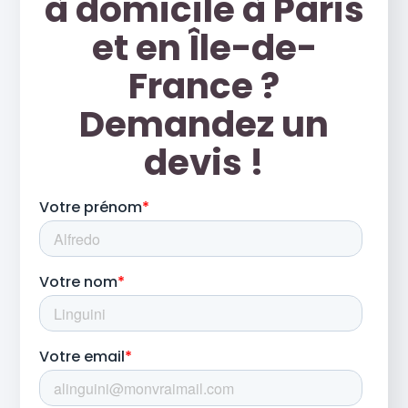
à domicile à Paris
et en Île-de-
France ?
Demandez un
devis !