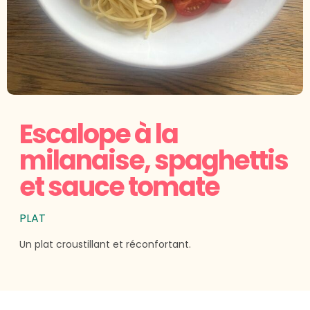
Escalope à la
milanaise, spaghettis
et sauce tomate
PLAT
Un plat croustillant et réconfortant.