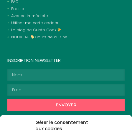
FAQ
Presse
Avance immédiate
Utiliser ma carte cadeau
Le blog de Cuisto Cook
NOUVEAU
Cours de cuisine
INSCRIPTION NEWSLETTER
ENVOYER
Alternative:
En vous inscrivant, vous acceptez de recevoir des
Gérer le consentement
communications de la part de Cuisto Cook.
aux cookies