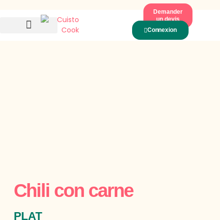
Demander
un devis
Connexion
Notre Offre
Nos Recettes De Saison
Chili con carne
PLAT