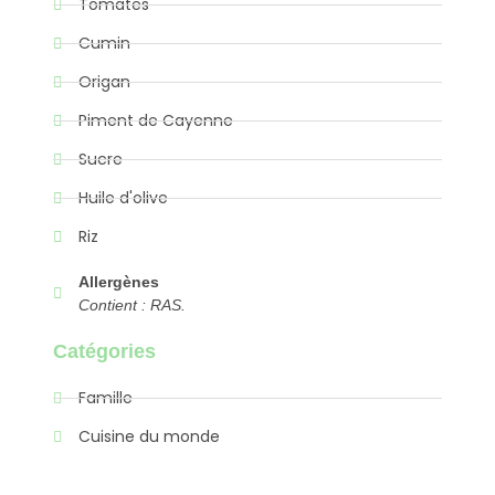
Tomates
Cumin
Origan
Piment de Cayenne
Sucre
Huile d'olive
Riz
Allergènes
Contient : RAS.
Catégories
Famille
Cuisine du monde