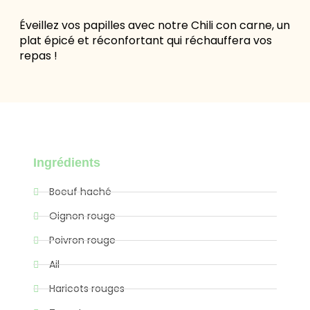
Éveillez vos papilles avec notre Chili con carne, un
plat épicé et réconfortant qui réchauffera vos
repas !
Ingrédients
Boeuf haché
Oignon rouge
Poivron rouge
Ail
Haricots rouges