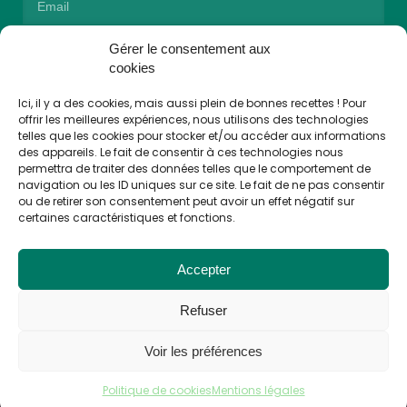
Gérer le consentement aux
ENVOYER
cookies
Alternative:
En vous inscrivant, vous acceptez de recevoir des
Ici, il y a des cookies, mais aussi plein de bonnes recettes ! Pour
communications de la part de Cuisto Cook.
offrir les meilleures expériences, nous utilisons des technologies
telles que les cookies pour stocker et/ou accéder aux informations
des appareils. Le fait de consentir à ces technologies nous
permettra de traiter des données telles que le comportement de
navigation ou les ID uniques sur ce site. Le fait de ne pas consentir
👩🏼‍🍳 Suivez-nous !
ou de retirer son consentement peut avoir un effet négatif sur
certaines caractéristiques et fonctions.
Accepter
Refuser
Voir les préférences
Politique de cookies
Mentions légales
© Cuisto Cook 2025