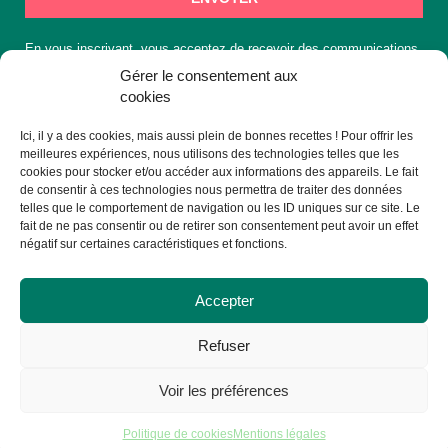
Alternative:
En vous inscrivant, vous acceptez de recevoir des communications
de la part de Cuisto Cook.
Gérer le consentement aux
cookies
Ici, il y a des cookies, mais aussi plein de bonnes recettes ! Pour offrir les
👩🏼‍🍳 Suivez-nous !
meilleures expériences, nous utilisons des technologies telles que les
cookies pour stocker et/ou accéder aux informations des appareils. Le fait
de consentir à ces technologies nous permettra de traiter des données
telles que le comportement de navigation ou les ID uniques sur ce site. Le
fait de ne pas consentir ou de retirer son consentement peut avoir un effet
négatif sur certaines caractéristiques et fonctions.
Accepter
Refuser
Voir les préférences
© Cuisto Cook 2025
Politique de cookies
Mentions légales