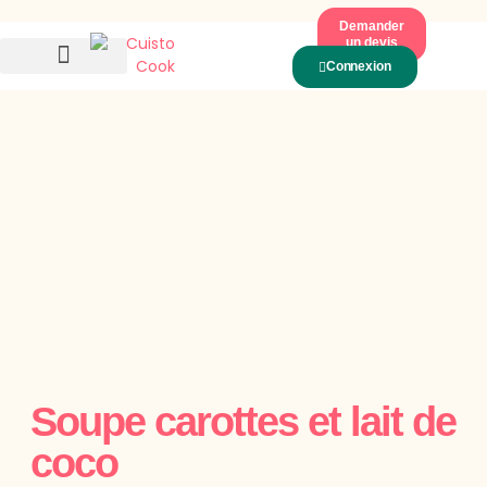
Demander
un devis
Connexion
Notre Offre
Nos Recettes De Saison
Soupe carottes et lait de
coco