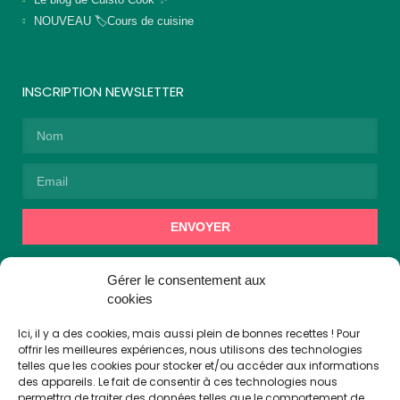
NOUVEAU 🏷️Cours de cuisine
INSCRIPTION NEWSLETTER
ENVOYER
Alternative:
En vous inscrivant, vous acceptez de recevoir des
Gérer le consentement aux
communications de la part de Cuisto Cook.
cookies
Ici, il y a des cookies, mais aussi plein de bonnes recettes ! Pour
offrir les meilleures expériences, nous utilisons des technologies
👩🏼‍🍳 Suivez-nous !
telles que les cookies pour stocker et/ou accéder aux informations
des appareils. Le fait de consentir à ces technologies nous
permettra de traiter des données telles que le comportement de