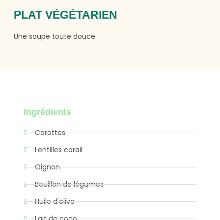
PLAT VÉGÉTARIEN
Une soupe toute douce.
Ingrédients
Carottes
Lentilles corail
Oignon
Bouillon de légumes
Huile d'olive
Lait de coco