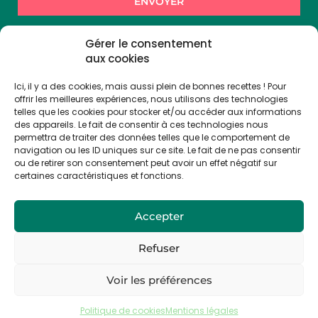
ENVOYER
Alternative:
En vous inscrivant, vous acceptez de recevoir des
Gérer le consentement
communications de la part de Cuisto Cook.
aux cookies
Ici, il y a des cookies, mais aussi plein de bonnes recettes ! Pour
offrir les meilleures expériences, nous utilisons des technologies
Suivez-nous !
telles que les cookies pour stocker et/ou accéder aux informations
des appareils. Le fait de consentir à ces technologies nous
permettra de traiter des données telles que le comportement de
navigation ou les ID uniques sur ce site. Le fait de ne pas consentir
ou de retirer son consentement peut avoir un effet négatif sur
certaines caractéristiques et fonctions.
Accepter
Refuser
Voir les préférences
© Cuisto Cook 2025
Politique de cookies
Mentions légales