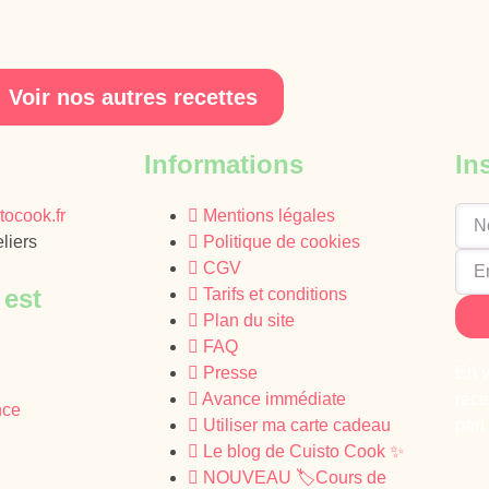
Voir nos autres recettes
Informations
In
ocook.fr
Mentions légales
liers
Politique de cookies
CGV
 est
Tarifs et conditions
Plan du site
FAQ
Presse
En v
Avance immédiate
rece
nce
Utiliser ma carte cadeau
part
Le blog de Cuisto Cook ✨
NOUVEAU 🏷️Cours de