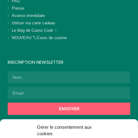
FAQ
Presse
Avance immédiate
Utiliser ma carte cadeau
Le blog de Cuisto Cook ✨
NOUVEAU 🏷️Cours de cuisine
INSCRIPTION NEWSLETTER
ENVOYER
Alternative:
En vous inscrivant, vous acceptez de recevoir des
Gérer le consentement aux
communications de la part de Cuisto Cook.
cookies