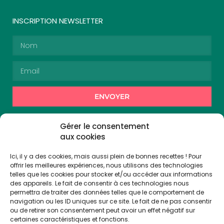
INSCRIPTION NEWSLETTER
ENVOYER
Alternative:
En vous inscrivant, vous acceptez de recevoir des
Gérer le consentement
communications de la part de Cuisto Cook.
aux cookies
Ici, il y a des cookies, mais aussi plein de bonnes recettes ! Pour
offrir les meilleures expériences, nous utilisons des technologies
Suivez-nous !
telles que les cookies pour stocker et/ou accéder aux informations
des appareils. Le fait de consentir à ces technologies nous
permettra de traiter des données telles que le comportement de
navigation ou les ID uniques sur ce site. Le fait de ne pas consentir
ou de retirer son consentement peut avoir un effet négatif sur
certaines caractéristiques et fonctions.